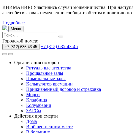
ВНИМАНИЕ! Участились случаи мошенничества.
При наступл
агент без вызова - немедленно сообщите об этом в полицию по
Подробнее
Меню
Городской номер:
+7 (812) 635-43-45
+7 (812) 635-43-45
Организация похорон
Ритуальные агентства
Прощальные залы
Поминальные залы
Калькулятор кремации
Прижизненный договор и страховка
Морги
Кладбища
Колумбарии
ЗАГСы
Действия при смерти
Дома
В общественном месте
В больнице