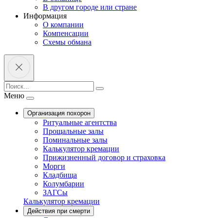
В другом городе или стране
Информация
О компании
Компенсации
Схемы обмана
Меню
Организация похорон
Ритуальные агентства
Прощальные залы
Поминальные залы
Калькулятор кремации
Прижизненный договор и страховка
Морги
Кладбища
Колумбарии
ЗАГСы
Калькулятор кремации
Действия при смерти