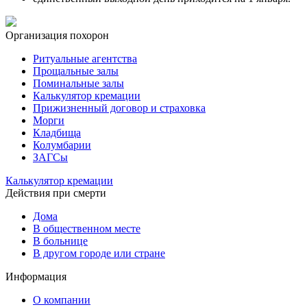
Организация похорон
Ритуальные агентства
Прощальные залы
Поминальные залы
Калькулятор кремации
Прижизненный договор и страховка
Морги
Кладбища
Колумбарии
ЗАГСы
Калькулятор кремации
Действия при смерти
Дома
В общественном месте
В больнице
В другом городе или стране
Информация
О компании