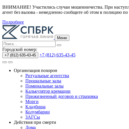
ВНИМАНИЕ! Участились случаи мошенничества.
При наступл
агент без вызова - немедленно сообщите об этом в полицию по
Подробнее
Меню
Городской номер:
+7 (812) 635-43-45
+7 (812) 635-43-45
Организация похорон
Ритуальные агентства
Прощальные залы
Поминальные залы
Калькулятор кремации
Прижизненный договор и страховка
Морги
Кладбища
Колумбарии
ЗАГСы
Действия при смерти
Дома