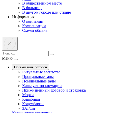
В общественном месте
В больнице
В другом городе или стране
Информация
О компании
Компенсации
Схемы обмана
Меню
Организация похорон
Ритуальные агентства
Прощальные залы
Поминальные залы
Калькулятор кремации
Прижизненный договор и страховка
Морги
Кладбища
Колумбарии
ЗАГСы
Калькулятор кремации