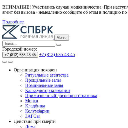
ВНИМАНИЕ! Участились случаи мошенничества.
При наступл
агент без вызова - немедленно сообщите об этом в полицию по
Подробнее
Меню
Городской номер:
+7 (812) 635-43-45
+7 (812) 635-43-45
Организация похорон
Ритуальные агентства
Прощальные залы
Поминальные залы
Калькулятор кремации
Прижизненный договор и страховка
Морги
Кладбища
Колумбарии
ЗАГСы
Действия при смерти
Дома