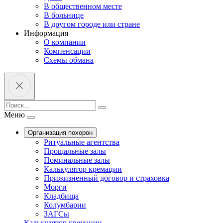
В общественном месте
В больнице
В другом городе или стране
Информация
О компании
Компенсации
Схемы обмана
Меню
Организация похорон
Ритуальные агентства
Прощальные залы
Поминальные залы
Калькулятор кремации
Прижизненный договор и страховка
Морги
Кладбища
Колумбарии
ЗАГСы
Калькулятор кремации