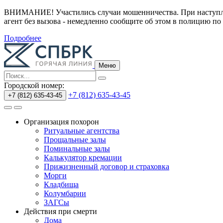
ВНИМАНИЕ! Участились случаи мошенничества.
При наступл
агент без вызова - немедленно сообщите об этом в полицию по
Подробнее
Меню
Городской номер:
+7 (812) 635-43-45
+7 (812) 635-43-45
Организация похорон
Ритуальные агентства
Прощальные залы
Поминальные залы
Калькулятор кремации
Прижизненный договор и страховка
Морги
Кладбища
Колумбарии
ЗАГСы
Действия при смерти
Дома