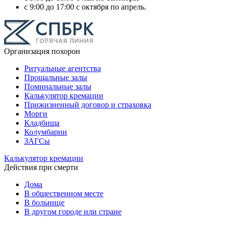
с 9:00 до 17:00 с октября по апрель.
Организация похорон
Ритуальные агентства
Прощальные залы
Поминальные залы
Калькулятор кремации
Прижизненный договор и страховка
Морги
Кладбища
Колумбарии
ЗАГСы
Калькулятор кремации
Действия при смерти
Дома
В общественном месте
В больнице
В другом городе или стране