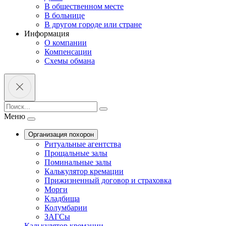
В общественном месте
В больнице
В другом городе или стране
Информация
О компании
Компенсации
Схемы обмана
Меню
Организация похорон
Ритуальные агентства
Прощальные залы
Поминальные залы
Калькулятор кремации
Прижизненный договор и страховка
Морги
Кладбища
Колумбарии
ЗАГСы
Калькулятор кремации