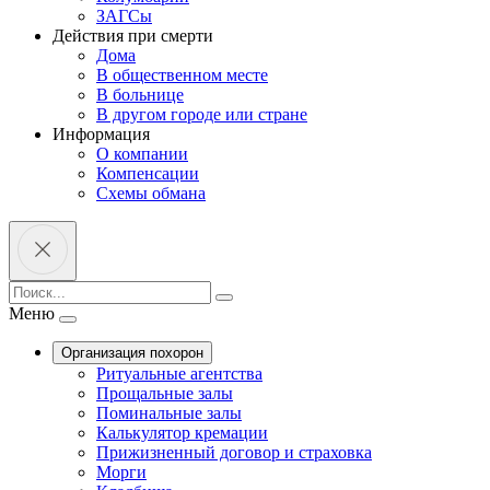
ЗАГСы
Действия при смерти
Дома
В общественном месте
В больнице
В другом городе или стране
Информация
О компании
Компенсации
Схемы обмана
Меню
Организация похорон
Ритуальные агентства
Прощальные залы
Поминальные залы
Калькулятор кремации
Прижизненный договор и страховка
Морги