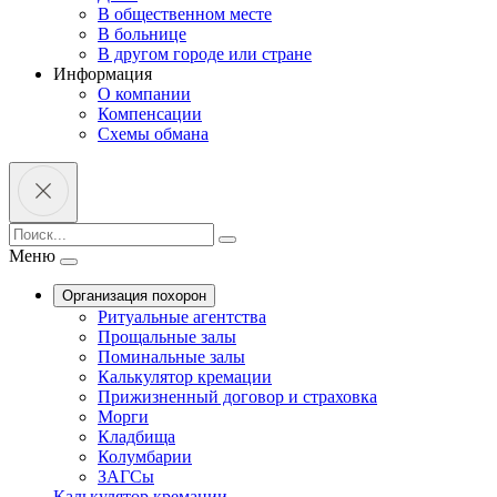
В общественном месте
В больнице
В другом городе или стране
Информация
О компании
Компенсации
Схемы обмана
Меню
Организация похорон
Ритуальные агентства
Прощальные залы
Поминальные залы
Калькулятор кремации
Прижизненный договор и страховка
Морги
Кладбища
Колумбарии
ЗАГСы
Калькулятор кремации