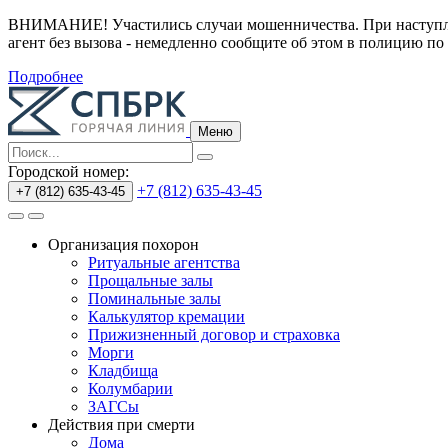
ВНИМАНИЕ! Участились случаи мошенничества.
При наступл
агент без вызова - немедленно сообщите об этом в полицию по
Подробнее
Меню
Городской номер:
+7 (812) 635-43-45
+7 (812) 635-43-45
Организация похорон
Ритуальные агентства
Прощальные залы
Поминальные залы
Калькулятор кремации
Прижизненный договор и страховка
Морги
Кладбища
Колумбарии
ЗАГСы
Действия при смерти
Дома