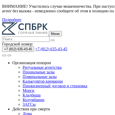
ВНИМАНИЕ! Участились случаи мошенничества.
При наступл
агент без вызова - немедленно сообщите об этом в полицию по
Подробнее
Меню
Городской номер:
+7 (812) 635-43-45
+7 (812) 635-43-45
Организация похорон
Ритуальные агентства
Прощальные залы
Поминальные залы
Калькулятор кремации
Прижизненный договор и страховка
Морги
Кладбища
Колумбарии
ЗАГСы
Действия при смерти
Дома