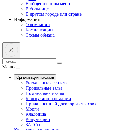
В общественном месте
В больнице
В другом городе или стране
Информация
О компании
Компенсации
Схемы обмана
Меню
Организация похорон
Ритуальные агентства
Прощальные залы
Поминальные залы
Калькулятор кремации
Прижизненный договор и страховка
Морги
Кладбища
Колумбарии
ЗАГСы
Калькулятор кремации